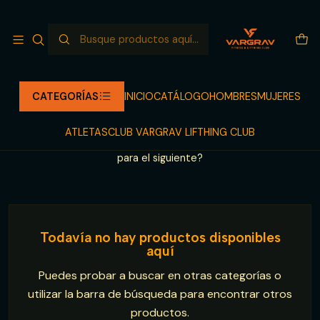
NUEVO LANZAMIENTO LLEGANDO
Leer más
Inicio
NEW DROP OF THE MONTH
NEW DROP OF THE MONTH
CATEGORÍAS
INICIO
CATÁLOGO
HOMBRES
MUJERES
Descubre los lanzamientos exclusivos de VARGRAV. Drops
ATLETAS
CLUB VARGRAV LIFTHING CLUB
únicos, diseñados para quienes desafían los límites. ¿Listo
para el siguiente?
Todavía no hay productos disponibles
aquí
Puedes probar a buscar en otras categorías o
utilizar la barra de búsqueda para encontrar otros
productos.