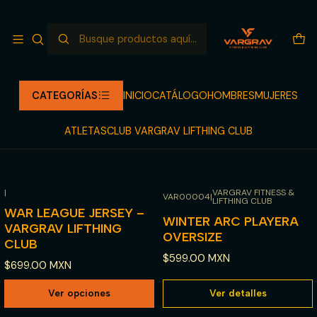
NUEVO LANZAMIENTO LLEGANDO
Leer más
Inicio
CATÁLOGO
OVERSIZE
OVERSIZE
CATEGORÍAS
INICIO
CATÁLOGO
HOMBRES
MUJERES
ATLETAS
CLUB VARGRAV LIFTHING CLUB
Filtros
|
VARGRAV FITNESS &
VAR00004
|
LIFTHING CLUB
Agotado
WAR LEAGUE JERSEY –
WINTER ARC PLAYERA
VARGRAV LIFTHING
OVERSIZE
CLUB
$599.00 MXN
$699.00 MXN
Ver opciones
Ver detalles