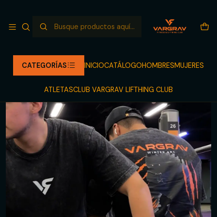
NUEVO LANZAMIENTO LLEGANDO
Leer más
Inicio
CATÁLOGO
OVERSIZE
WINTER ARC PLAYERA OVERSIZE
CATEGORÍAS
INICIO
CATÁLOGO
HOMBRES
MUJERES
ATLETAS
CLUB VARGRAV LIFTHING CLUB