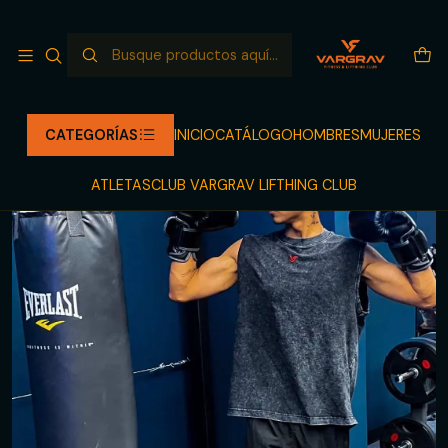
NUEVO LANZAMIENTO LLEGANDO
Leer más
Inicio
CATÁLOGO
TANKS
UNCONTROLLED TANK
CATEGORÍAS
INICIO
CATÁLOGO
HOMBRES
MUJERES
ATLETAS
CLUB VARGRAV LIFTHING CLUB