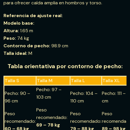
para ofrecer caída amplia en hombros y torso.
Referencia de ajuste real:
Modelo base:
Altura:
1.65 m
Peso:
74 kg
Contorno de pecho:
98.9 cm
Talla ideal:
M
Tabla orientativa por contorno de pecho:
Talla S
Talla M
Talla L
Talla XL
Pecho: 97 –
Pecho: 90 –
Pecho: 104 –
Pecho: 111 – 1
103 cm
96 cm
110 cm
cm
Peso
Peso
Peso
Peso
recomendado:
recomendado:
recomendado:
recomendad
69 – 78 kg
60 – 68 kg
79 – 88 kg
89 – 98 kg