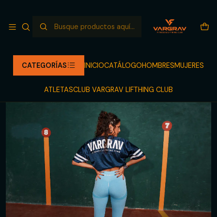
NUEVO LANZAMIENTO LLEGANDO
Leer más
Inicio
CATÁLOGO
LEGGINGS
APEX SCULPT LEGGINGS
CATEGORÍAS
INICIO
CATÁLOGO
HOMBRES
MUJERES
ATLETAS
CLUB VARGRAV LIFTHING CLUB