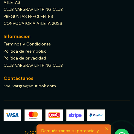
ATLETAS
CLUB VARGRAV LIFTHING CLUB
PREGUNTAS FRECUENTES
CONVOCATORIA ATLETA 2026
Información
Términos y Condiciones
Politica de reembolso
Política de privacidad
CLUB VARGRAV LIFTHING CLUB
Contáctanos
v_vargrav@outlook.com
Demuéstranos tu potencial y
2026 V VARGRAV FITNESS & LIFTHING CLUB.