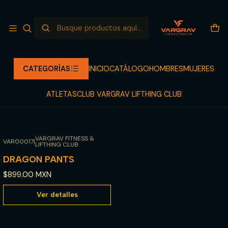
NUEVO LANZAMIENTO LLEGANDO
Leer más
Inicio
CATÁLOGO
PANTS
PANTS
CATEGORÍAS
INICIO
CATÁLOGO
HOMBRES
MUJERES
ATLETAS
CLUB VARGRAV LIFTHING CLUB
Filtros
VARGRAV FITNESS &
VAR00017
|
LIFTHING CLUB
Agotado
DRAGON PANTS
$899.00 MXN
Ver detalles